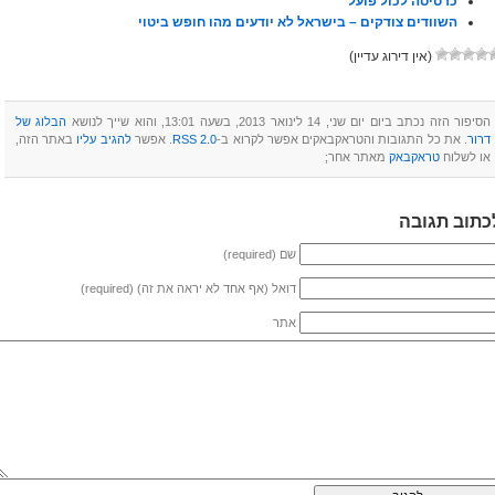
כרטיסה לכול פועל
השוודים צודקים – בישראל לא יודעים מהו חופש ביטוי
(אין דירוג עדיין)
הסיפור הזה נכתב ביום יום שני, 14 לינואר 2013, בשעה 13:01, והוא שייך לנושא
הבלוג של
דרור
. את כל התגובות והטראקבאקים אפשר לקרוא ב-
RSS 2.0
‏. אפשר
להגיב עליו
באתר הזה,
או לשלוח
טראקבאק
מאתר אחר;
כתוב תגובה
שם (required)
דואל (אף אחד לא יראה את זה) (required)
אתר