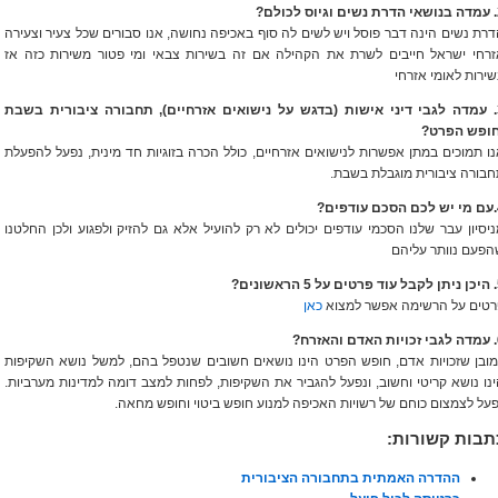
כולם?
רת נשים הינה דבר פוסל ויש לשים לה סוף באכיפה נחושה, אנו סבורים שכל צעיר וצעירה
זרחי ישראל חייבים לשרת את הקהילה אם זה בשירות צבאי ומי פטור משירות כזה אז
ירות לאומי אזרחי
3. עמדה לגבי דיני אישות (בדגש על נישואים אזרחיים), תחבורה ציבורית בשבת
חופש הפרט?
ו תמוכים במתן אפשרות לנישואים אזרחיים, כולל הכרה בזוגיות חד מינית, נפעל להפעלת
בורה ציבורית מוגבלת בשבת.
ים?
יסיון עבר שלנו הסכמי עודפים יכולים לא רק להועיל אלא גם להזיק ולפגוע ולכן החלטנו
הפעם נוותר עליהם
שונים?
רטים על הרשימה אפשר למצוא
כאן
זרח?
ובן שזכויות אדם, חופש הפרט הינו נושאים חשובים שנטפל בהם, למשל נושא השקיפות
נו נושא קריטי וחשוב, ונפעל להגביר את השקיפות, לפחות למצב דומה למדינות מערביות.
על לצמצום כוחם של רשויות האכיפה למנוע חופש ביטוי וחופש מחאה.
תבות קשורות:
ההדרה האמתית בתחבורה הציבורית