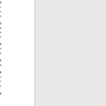
2. עמדה בנושאי הדרת נשים וגיוס ל
הד
א
בש
ו
אנ
תח
4.עם מי יש לכם הסכם עודפ
מנ
ש
5. היכן ניתן לקבל עוד פרטים על 5 הרא
פ
6. עמדה לגבי זכויות האדם והא
כמ
הי
נפ
כ