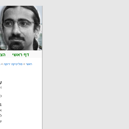
דף ראשי
הצט
ראשי
>
פוליטיקה ירוקה
>
ה
ש
14 לינואר 
כמ
1. מה עמדתכם לגבי חוק ההסדר
אנ
לה
שע