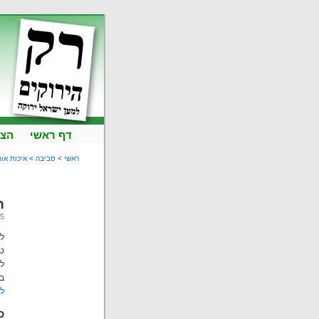
דף ראשי
הצט
ראשי
>
סביבה
>
איכות אוו
ר
15 ליוני 
ל
טו
בכ
לכת
כ