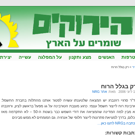
רפות
האנשים
מצע ותקנון
על המפלגה
עשייה
יצירת
יר
> רק בגלל הרוח
ק בגלל הרוח
2006 מאת:
אתר NRG
ד"ר סרגיי רוזנברג יש המצאה שלטענתו עשויה לפטור אותנו מהתלות בחברת החשמל:
רבינת רוח לייצור חשמל עצמי. כרגע מוצבת הטורבינה על גג מפעל בראשון לציון, ורוזנברג
לא מבין למה המדינה שהמציאה את דודי השמש כבר בשנות ה-50 – לא התקדמה מאז
לום, בדרך למציאת פתרונות לייצור חלופי של אנרגיה. גם המומחים לא ממש מבינים
בה בNRG לחצו כאן…
תבות קשורות: