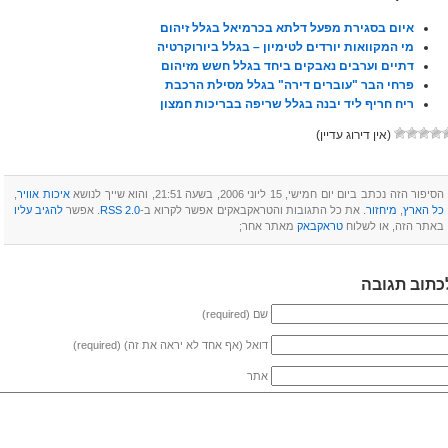
איום בסגירת מפעל דלתא בכרמיאל בגלל זיהום
מי המקוואות יורדים לטימיון – בגלל ביורוקרטיה
דתיים וערבים נאבקים ביחד בגלל חשש מזיהום
פרחי הבר "עוברים דירה" בגלל מסילת הרכבת
ריח חריף ליד יבנה בגלל שריפה בבריכות חמצון
(אין דירוג עדיין)
הסיפור הזה נכתב ביום יום חמישי, 15 ליוני 2006, בשעה 21:51, והוא שייך לנושא
איכות אוויר
,
כל הארץ
,
מיחזור
. את כל התגובות והטראקבאקים אפשר לקרוא ב-
RSS 2.0
‏. אפשר
להגיב עליו
באתר הזה, או לשלוח
טראקבאק
מאתר אחר;
כתוב תגובה
שם (required)
דואל (אף אחד לא יראה את זה) (required)
אתר