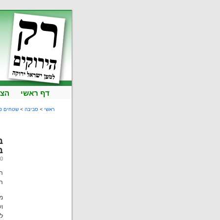
דף ראשי
הצט
ראשי
>
סביבה
>
שטחים פ
ב
ב
30 לנובמבר
המ
מפ
וע