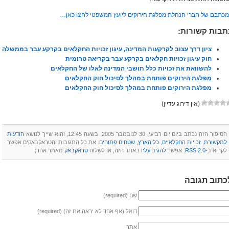
כתבם של חברי הנהלת מפלגת הירוקים ליועץ המשפטי לחצו כאן…
תבות קשורות:
ציון דרך עצוב לקרקעות המדינה, עיגון זכויות החקלאים בקרקע עבר בממשלה
חוק עיגון זכויות חקלאים בקרקע עבר בקריאה טרומית
להשוואת את זכויות כלל תושבי המדינה לאלו של החקלאים
מפלגת הירוקים פותחת במהלך לסיכול חוק החקלאים
מפלגת הירוקים פותחת במהלך לסיכול חוק החקלאים
(אין דירוג עדיין)
הסיפור הזה נכתב ביום יום רביעי, 30 לנובמבר 2005, בשעה 12:45, והוא שייך לנושא
הודעות
לתקשורת
,
זכויות החקלאיים
,
כל הארץ
,
שטחים פתוחים
. את כל התגובות והטראקבאקים אפשר
לקרוא ב-
RSS 2.0
‏. אפשר
להגיב עליו
באתר הזה, או לשלוח
טראקבאק
מאתר אחר;
כתוב תגובה
שם (required)
דואל (אף אחד לא יראה את זה) (required)
אתר