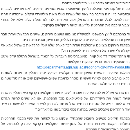
דות דיור בהנחה גדולה ו500 מ"ר לעסק מסחרי.
נייה של קברניטי המפלגה ליועץ המשפטי השבוע מציינים הירוקים "אנו מודעים לעובדה
תביעה כזו יהיה מודבר בהוצאה של עשרות ואולי מאות מיליארדי שקלים שהמדינה תהה
ייבת לשלם לכלל החוכרים בישראל, אבל האחריות לכך לא נופלת עלינו אלא על נבחרי
יבור שיקבלו את ההחלטה על "עיגון זכויות החקלאים בקרקע"".
ד במכתבם ליועץ המשפטי לממשלה מני מזוז טוענים הירוקים, שיישום המלצות וועדת הבר
יגון זכויות החקלאים בקרקע יגרם לנזקים כלכלים, חברתיים, וסביבתיים רבים.
פלגת הירוקים מציינים שהמלצות ועדת הבר לא רק שלא יועלו לחקלאות בישראל אלא אף
יקו לה ע"י מעבר של חקלאים רבים לעיסוק בנדל"ן.
לפי מחקר שערך דר' איל קמחי מאוניברסיטה העברית על המגזר בישראל התגלה שרק 20%
 המועסקים במגזר הכפרי עוסקים בחקלאות.
http://departments.agri.huji.ac.il/economics/kimhi-avoda.ht
פלגת הירוקים חוששים שעיגון זכויות החקלאים בקרקע יגביר תהליך זה ויגרום לאזורים
לאיים רבים להפכו לאזורי תעשייה ומסחר כדוגמת שפיים-געש-יקום שיביאו לחיסול שטחים
וחים רבים ולהחלשת הערים.
ס שכנאי מזכ"ל מפלגת הירוקים מוסרת: "עיגון זכויות החקלאים בקרקע היא תהליך מושחת
נועד לשמר את הישרדותם של פוליטיקאים מכל המפלגות. אנו לא ששים להיות הגורם
ביא לעוד בנייה על שטחים פתוחים אבל אנחנו לא ניתן לציבור העירוני להישאר פראייר
וד החקלאים מקבלים כמעט במתנה נכסי ציבור בשווי מיליארדים."
מפלגת הירוקים מציינים השבוע שהמהלך שנקטו נועד לפתוח את עיניי מקבלי ההחלטות
השלכות הקשות וארכות הטווח של עיגון זכויות החקלאים בקרקע ולא רק להסתכל על
משוכה האלקטוראלית הקרובה.