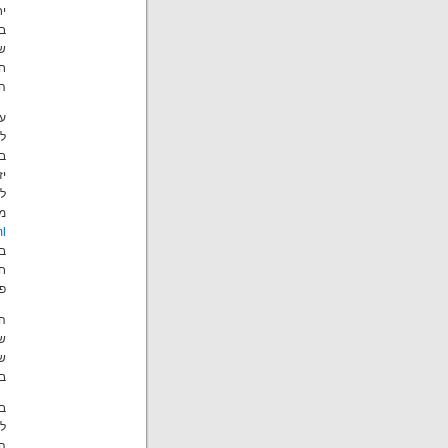
יחי
בפ
שב
ח
הצ
עו
לע
במ
יז
מן
ml
במ
חק
פת
הד
ש
שי
בע
ב
ל
ה