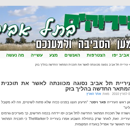
אביב יפו
הצטרפות
האנשים
מצע
עשייה
מה נעשה
עיריית תל אביב נסוגה מכוונתה לאשר את תוכנית המתאר החדשה בהליך בזק
יריית תל אביב נסוגה מכוונתה לאשר את תוכנית
מתאר החדשה בהליך בזק
201 מאת:
אתר הארץ
ן ראש העירייה
פאר ויסנר
: "הרעיון הוצג בפנינו ככזה שלא פתוח לשינויים, וזה לא מקובל
ינו"
שורה של תוכנית המתאר החדשה לתל אביב-יפו יידחה בכמה חודשים, כך מעריכים גורמים
בעירייה. זאת, לאחר שרק בתחילת השבוע אמרו בעירייה ל-TheMarker כי תוכנית המתאר
יר תאושר עד אפריל בוועדה המקומית.