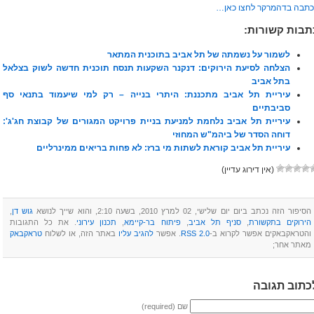
כתבה בדהמרקר לחצו כאן…
תבות קשורות:
לשמור על נשמתה של תל אביב בתוכנית המתאר
הצלחה לסיעת הירוקים: דנקנר השקעות תנסח תוכנית חדשה לשוק בצלאל
בתל אביב
עיריית תל אביב מתכננת: היתרי בנייה – רק למי שיעמוד בתנאי סף
סביבתיים
עיריית תל אביב נלחמת למניעת בניית פרויקט המגורים של קבוצת חג'ג':
דוחה הסדר של ביהמ"ש המחוזי
עיריית תל אביב קוראת לשתות מי ברז: לא פחות בריאים ממינרליים
(אין דירוג עדיין)
הסיפור הזה נכתב ביום יום שלישי, 02 למרץ 2010, בשעה 2:10, והוא שייך לנושא
גוש דן
,
הירוקים בתקשורת
,
סניף תל אביב
,
פיתוח בר-קיימא
,
תכנון עירוני
. את כל התגובות
והטראקבאקים אפשר לקרוא ב-
RSS 2.0
‏. אפשר
להגיב עליו
באתר הזה, או לשלוח
טראקבאק
מאתר אחר;
כתוב תגובה
שם (required)