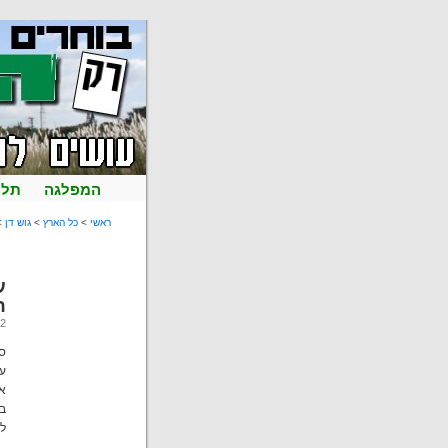
המפלגה
תל 
ראשי
>
כל הארץ
>
גוש דן
> 
ע
ה
02 למרץ 0
סג
על
אי
לע